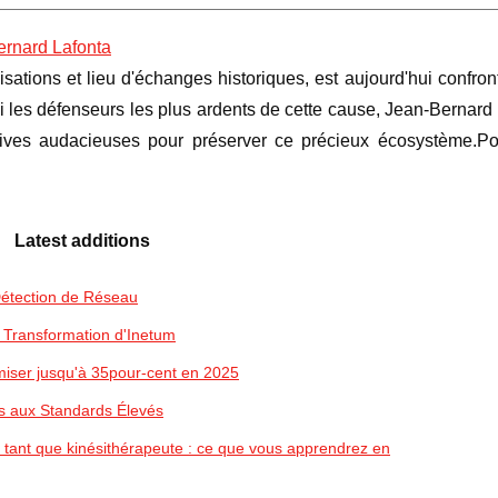
ernard Lafonta
ations et lieu d'échanges historiques, est aujourd'hui confro
es défenseurs les plus ardents de cette cause, Jean-Bernard 
tives audacieuses pour préserver ce précieux écosystème.Po
Latest additions
 Détection de Réseau
a Transformation d'Inetum
iser jusqu'à 35pour-cent en 2025
s aux Standards Élevés
 tant que kinésithérapeute : ce que vous apprendrez en