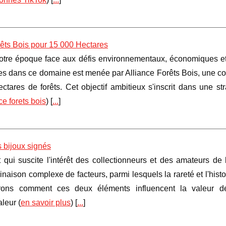
rêts Bois pour 15 000 Hectares
notre époque face aux défis environnementaux, économiques et
bles dans ce domaine est menée par Alliance Forêts Bois, une c
ares de forêts. Cet objectif ambitieux s'inscrit dans une str
ce forets bois
) [
...
]
es bijoux signés
 qui suscite l'intérêt des collectionneurs et des amateurs de
aison complexe de facteurs, parmi lesquels la rareté et l'histo
rerons comment ces deux éléments influencent la valeur d
aleur (
en savoir plus
) [
...
]