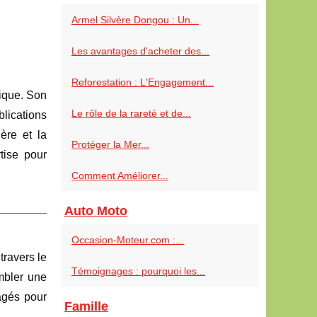
Armel Silvère Dongou : Un...
Les avantages d'acheter des...
Reforestation : L'Engagement...
lique. Son
Le rôle de la rareté et de...
lications
ère et la
Protéger la Mer...
tise pour
Comment Améliorer...
Auto Moto
Occasion-Moteur.com :...
travers le
Témoignages : pourquoi les...
mbler une
agés pour
Famille