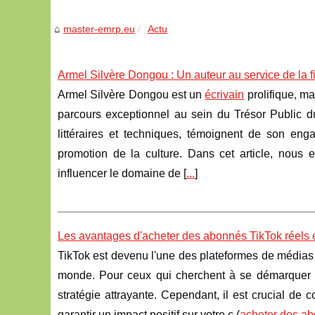
master-emrp.eu
Actu
Armel Silvère Dongou : Un auteur au service de la 
Armel Silvère Dongou est un
écrivain
prolifique, m
parcours exceptionnel au sein du Trésor Public d
littéraires et techniques, témoignent de son enga
promotion de la culture. Dans cet article, nous
influencer le domaine de [
...
]
Les avantages d'acheter des abonnés TikTok réels
TikTok est devenu l'une des plateformes de médias soc
monde. Pour ceux qui cherchent à se démarquer e
stratégie attrayante. Cependant, il est crucial d
garantir un impact positif sur votre c (
acheter des a