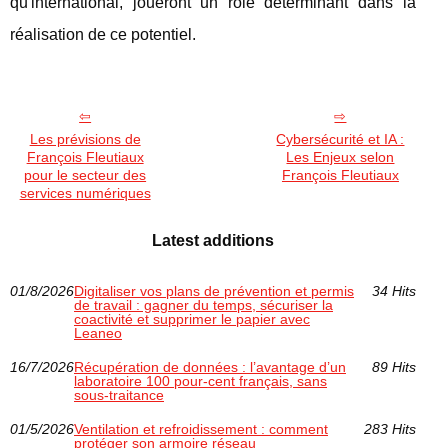
qu'international, joueront un rôle déterminant dans la
réalisation de ce potentiel.
Les prévisions de
Cybersécurité et IA :
François Fleutiaux
Les Enjeux selon
pour le secteur des
François Fleutiaux
services numériques
Latest additions
01/8/2026
Digitaliser vos plans de prévention et permis
34 Hits
de travail : gagner du temps, sécuriser la
coactivité et supprimer le papier avec
Leaneo
16/7/2026
Récupération de données : l’avantage d’un
89 Hits
laboratoire 100 pour-cent français, sans
sous-traitance
01/5/2026
Ventilation et refroidissement : comment
283 Hits
protéger son armoire réseau