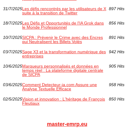
31/7/2025
Les défis rencontrés par les utilisateurs de X
897 Hits
suite à la transition de Twitter
18/7/2025
Les Défis et Opportunités de l'IA Grok dans
856 Hits
le Monde Professionnel
10/7/2025
SICPA : Prévenir le Crime avec des Encres
891 Hits
qui Neutralisent les Billets Volés
03/7/2025
Sage X3 et la transformation numérique des
942 Hits
entreprises
10/6/2025
Marqueurs personnalisés et données en
905 Hits
temps réel : La plateforme digitale centrale
de SICPA
03/6/2025
Comment Detecteur-ia.com Assure une
958 Hits
Analyse Textuelle Efficace
02/5/2025
Vision et innovation : L'héritage de François
850 Hits
Fleutiaux
master-emrp.eu